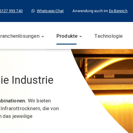
6127 993 740
Whatsapp-Chat
Anwendung auch im
Ex-Bereich
.
ranchenlösungen
Produkte
Technologie
ie Industrie
mbinationen.
Wir bieten
 Infrarottrocknern, die von
 das jeweilige